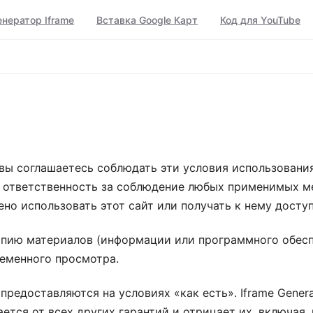
енератор Iframe
Вставка Google Карт
Код для YouTube
, вы соглашаетесь соблюдать эти условия использовани
е ответственность за соблюдение любых применимых ме
но использовать этот сайт или получать к нему доступ
пию материалов (информации или программного обеспеч
ременного просмотра.
 предоставляются на условиях «как есть». Iframe Genera
ется от всех других гарантий и отрицает их, включая