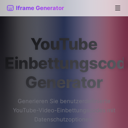
Iframe Generator
YouTube
Einbettungscod
Generator
Generieren Sie benutzerdefinierte
YouTube-Video-Einbettungscodes mit
Datenschutzoptionen.