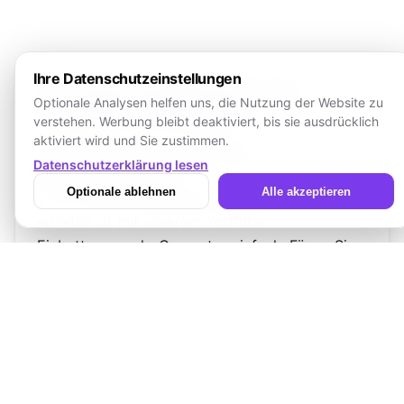
Ihre Datenschutzeinstellungen
YouTube Einbettungscode-
Optionale Analysen helfen uns, die Nutzung der Website zu
Generator Anleitung
verstehen. Werbung bleibt deaktiviert, bis sie ausdrücklich
aktiviert wird und Sie zustimmen.
So erhalten Sie den YouTube-
Datenschutzerklärung lesen
Einbettungscode
Optionale ablehnen
Alle akzeptieren
Den richtigen
YouTube-Einbettungscode
zu
erhalten ist mit unserem YouTube-
Einbettungscode-Generator einfach. Fügen Sie
Ihre Video-URL ein, passen Sie die Player-
Optionen an und erhalten Sie sofort einen
sauberen, responsiven Iframe, den Sie in jede
Website einfügen können.
Schnelle Schritte zum Einbetten von
YouTube-Videos